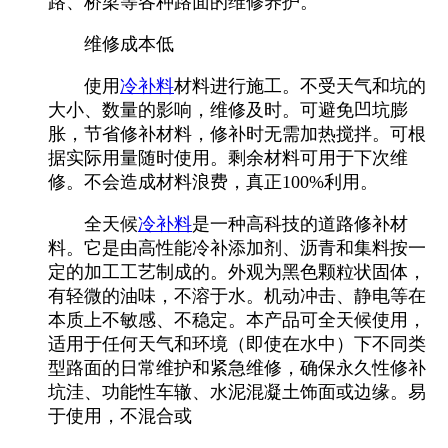
路、桥梁等各种路面的维修养护。
维修成本低
使用
冷补料
材料进行施工。不受天气和坑的
大小、数量的影响，维修及时。可避免凹坑膨
胀，节省修补材料，修补时无需加热搅拌。可根
据实际用量随时使用。剩余材料可用于下次维
修。不会造成材料浪费，真正100%利用。
全天候
冷补料
是一种高科技的道路修补材
料。它是由高性能冷补添加剂、沥青和集料按一
定的加工工艺制成的。外观为黑色颗粒状固体，
有轻微的油味，不溶于水。机动冲击、静电等在
本质上不敏感、不稳定。本产品可全天候使用，
适用于任何天气和环境（即使在水中）下不同类
型路面的日常维护和紧急维修，确保永久性修补
坑洼、功能性车辙、水泥混凝土饰面或边缘。易
于使用，不混合或