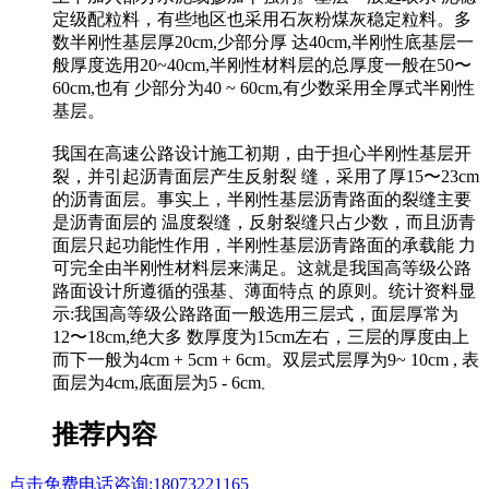
定级配粒料，有些地区也采用石灰粉煤灰稳定粒料。多
数半刚性基层厚20cm,少部分厚 达40cm,半刚性底基层一
般厚度选用20~40cm,半刚性材料层的总厚度一般在50〜
60cm,也有 少部分为40 ~ 60cm,有少数采用全厚式半刚性
基层。
我国在高速公路设计施工初期，由于担心半刚性基层开
裂，并引起沥青面层产生反射裂 缝，采用了厚15〜23cm
的沥青面层。事实上，半刚性基层沥青路面的裂缝主要
是沥青面层的 温度裂缝，反射裂缝只占少数，而且沥青
面层只起功能性作用，半刚性基层沥青路面的承载能 力
可完全由半刚性材料层来满足。这就是我国高等级公路
路面设计所遵循的强基、薄面特点 的原则。统计资料显
示:我国高等级公路路面一般选用三层式，面层厚常为
12〜18cm,绝大多 数厚度为15cm左右，三层的厚度由上
而下一般为4cm + 5cm + 6cm。双层式层厚为9~ 10cm , 表
面层为4cm,底面层为5 - 6cm
。
推荐内容
点击免费电话咨询:18073221165