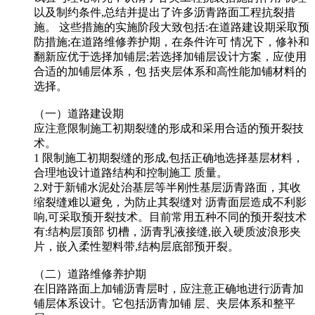
以及制约条件,总结并提出了许多沥青路面工程抗裂措
施。 这些措施的实施阶段大致包括:在道路建设期采取预
防措施;在道路维修养护期，在条件许可 情况下，修补和
翻新应优于选择加铺层;若选择加铺层设计方案，应使用
合适的加铺层体系，包 括夹层体系和高性能加铺材料的
选择。
（一）道路建设期
应注意限制施工初期裂缝的形成和采用合适的预开裂技
术。
1 限制施工初期裂缝的形成,包括正确地选择基层材料，
合理地设计道路结构和控制施工 质量。
2.对于新铺水泥处治基层等半刚性基层沥青路面，其收
缩裂缝难以避免，为防止其裂缝对 沥青面层造成不利影
响,可采取预开裂技术。目前常用五种不同的预开裂技术
有:结构层顶部 切槽，沥青乳液接缝,嵌入硬质波浪形夹
片，嵌入柔性塑料带,结构层底部预开裂。
（二）道路维修养护期
在旧路路面上加铺沥青层时，应注意正确地进行沥青加
铺层体系设计。它包括沥青加铺 层、夹层体系和整平