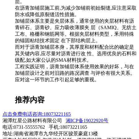
层。
在沥青加铺层施工前,为减少加铺前初始裂缝,应注意采取
防水或降低原裂缝活性措施。
加铺层体系主要是夹层体系，通常使用的夹层材料有沥
青碎石、沥青砂、应力吸收薄膜夹 层（SAMIQ、无纺土
工布、格栅和钢筋网等。根据夹层材料类型，釆用特殊
的锚固粘结技术固定 在下部结构层上。
而对于沥青加铺层本身，其厚度和材料配合比的确定是
其关键内容,应尽量对沥青进行改 性、选用优良的石料和
级配,如大家公认的SMA材料技术。
工程实践证明，沥青加铺层体系使用效果的好坏，与在
加铺层设计之前对旧路的路况调查 与评价有很大关系。
应对这一环节的工作引起足够的重视。
推荐内容
点击免费电话咨询:18073221165
湘潭红星公路材料有限公司
湘ICP备19022920号
电话:0731-55555762 手机:18073221165
地址:湖南省湘潭市九华经开区骏景豪庭13楼