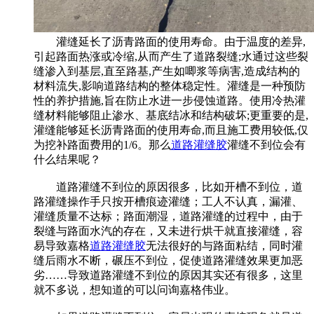
灌缝延长了沥青路面的使用寿命。由于温度的差异,
引起路面热涨或冷缩,从而产生了道路裂缝;水通过这些裂
缝渗入到基层,直至路基,产生如唧浆等病害,造成结构的
材料流失,影响道路结构的整体稳定性。灌缝是一种预防
性的养护措施,旨在防止水进一步侵蚀道路。使用冷热灌
缝材料能够阻止渗水、基底结冰和结构破坏;更重要的是,
灌缝能够延长沥青路面的使用寿命,而且施工费用较低,仅
为挖补路面费用的1/6。那么
道路灌缝胶
灌缝不到位会有
什么结果呢？
道路灌缝不到位的原因很多，比如开槽不到位，道
路灌缝操作手只按开槽痕迹灌缝；工人不认真，漏灌、
灌缝质量不达标；路面潮湿，道路灌缝的过程中，由于
裂缝与路面水汽的存在，又未进行烘干就直接灌缝，容
易导致嘉格
道路灌缝胶
无法很好的与路面粘结，同时灌
缝后雨水不断，碾压不到位，促使道路灌缝效果更加恶
劣……导致道路灌缝不到位的原因其实还有很多，这里
就不多说，想知道的可以问询嘉格伟业。