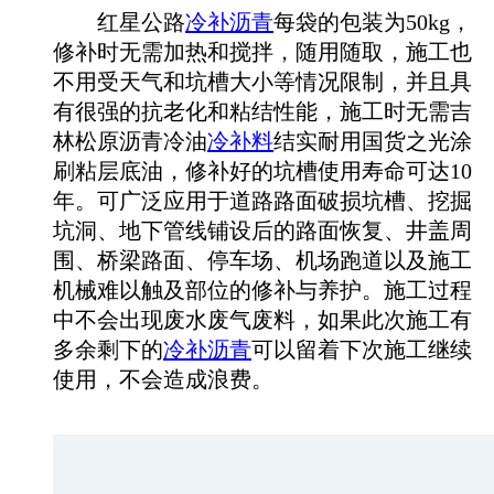
红星公路
冷补沥青
每袋的包装为50kg，
修补时无需加热和搅拌，随用随取，施工也
不用受天气和坑槽大小等情况限制，并且具
有很强的抗老化和粘结性能，施工时无需吉
林松原沥青冷油
冷补料
结实耐用国货之光涂
刷粘层底油，修补好的坑槽使用寿命可达10
年。可广泛应用于道路路面破损坑槽、挖掘
坑洞、地下管线铺设后的路面恢复、井盖周
围、桥梁路面、停车场、机场跑道以及施工
机械难以触及部位的修补与养护。施工过程
中不会出现废水废气废料，如果此次施工有
多余剩下的
冷补沥青
可以留着下次施工继续
使用，不会造成浪费。