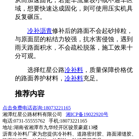
域，想要快速达成固化，则可使用压实机具
反复碾压。
冷补沥青
修补后的路面不会起砂掉粒，
与原面层的粘结力较强，抗水害侵蚀，遇到
雨天路面积水，不会疏松脱落，施工效果十
分可观。
选择红星公路
冷补料
，质量保障价格优
的路面养护材料，
冷补料
充足。
推荐内容
点击免费电话咨询:18073221165
湘潭红星公路材料有限公司
湘ICP备19022920号
电话:0731-55555762 手机:18073221165
地址:湖南省湘潭市九华经开区骏景豪庭13楼
沥青冷补料厂家为您提供冷补料、道路密封胶、路面灌缝胶、