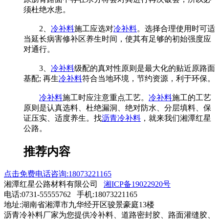
须杜绝水患。
2、
冷补料
施工应选对
冷补料
。选择合理使用时可适
当延长病害修补区养生时间，使其有足够的初始强度应
对通行。
3、
冷补料
级配的真对性原则是最大化的贴近原路面
基配; 再生
冷补料
符合当地环境，节约资源，利于环保。
冷补料
施工时应注意重点工艺。
冷补料
施工的工艺
原则是认真选料、杜绝漏洞、绝对防水、分层填料、保
证压实、适度养生。找
沥青冷补料
，就来我们湘潭红星
公路。
推荐内容
点击免费电话咨询:18073221165
湘潭红星公路材料有限公司
湘ICP备19022920号
电话:0731-55555762 手机:18073221165
地址:湖南省湘潭市九华经开区骏景豪庭13楼
沥青冷补料厂家为您提供冷补料、道路密封胶、路面灌缝胶、