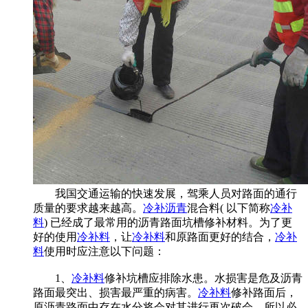
我国交通运输的快速发展，驾乘人员对路面的通行
质量的要求越来越高。
冷补沥青
混合料( 以下简称
冷补
料
) 已经成了最常用的沥青路面坑槽修补材料。为了更
好的使用
冷补料
，让
冷补料
和原路面更好的结合，
冷补
料
使用时应注意以下问题：
1、
冷补料
修补坑槽应排除水患。水损害是危及沥青
路面最突出、损害最严重的病害。
冷补料
修补路面后，
原沥青路面中存在水分将会对其进行再次破会，所以必