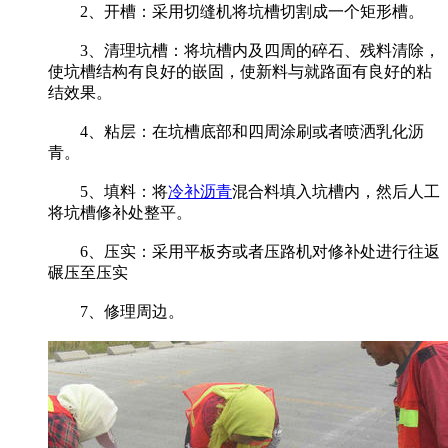
2、开槽：采用切缝机将坑槽切割成一个矩形槽。
3、清理坑槽：将坑槽内及四周的碎石、残料清除，
使坑槽结构有良好的嵌固，使新料与就路面有良好的粘
结效果。
4、粘层：在坑槽底部和四周涂刷或者喷洒乳化沥
青。
5、填料：将
冷补沥青
混合料填入坑槽内，然后人工
将坑槽修补处整平。
6、压实：采用平板夯或者压路机对修补处进行往返
碾压至压实
7、修理周边。