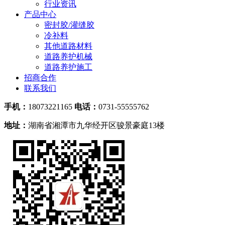
行业资讯
产品中心
密封胶/灌缝胶
冷补料
其他道路材料
道路养护机械
道路养护施工
招商合作
联系我们
手机：
18073221165
电话：
0731-55555762
地址：
湖南省湘潭市九华经开区骏景豪庭13楼