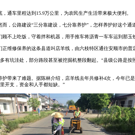
，通车里程达到15.9万公里，为农民生产生活带来极大便利。
，公路建设“三分靠建设，七分靠养护”，怎样养护好这个通
顾不上吃饭，守着拌和机器，用手推车将沥青一车车运到那玉
维修保养的这条县道叫店羊线，由六枝特区通往安顺市的普定县
有坑洼处，部分路段甚至被挖掘机整段翻起。“县级公路是按
来了难题。据陈林介绍，店羊线去年共修补4次，今年已是第三
这里开支，资金和人手都短缺。”