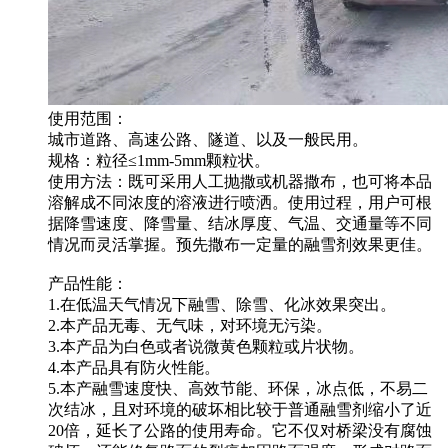
使用范围：
城市道路、高速公路、隧道、以及一般民用。
规格：粒径≤1mm-5mm颗粒状。
使用方法：既可采用人工抛撒或机器撒布，也可将本品
溶解成不同浓度的溶液进行喷洒。使用过程，用户可根
据降雪速度、降雪量、结冰厚度、气温、交通量等不同
情况而灵活掌握。预先撒布一定量的融雪剂效果更佳。
产品性能：
1.在低温天气情况下融雪、除雪、化冰效果突出。
2.本产品无毒、无气味，对环境无污染。
3.本产品为白色或者说微黄色颗粒或片状物。
4.本产品具有防火性能。
5.本产融雪速度快、高效节能、环保，冰点低，不易二
次结冰，且对环境的破坏相比较于普通融雪剂缩小了近
20倍，延长了公路的使用寿命。它不仅对桥梁没有腐蚀