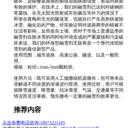
破坏，还能修复路面的裂痕加固路面强度，形成对路面
有效的保护。在技术上，我们的融雪剂已达到对碳钢的
零腐蚀。在无太阳光照射或车轮碾压等外力的情况下，
即使在夜晚和无光的隧道里，也能自行产生高热快速除
冰雪。融化后的产物，经实验证明对道路两旁的植被不
仅没有影响，反而改良土壤。而对于市场上普通盐类的
融雪剂在除冰雪的同时给环境造成的严重腐蚀和污染破
坏来说，我们的环保型融雪剂无疑将是一个替代传统除
雪剂的最佳新型产品。
使用范围：城市道路、高速公路、隧道、以及一般民
用。
规格：粒径≤1mm-5mm颗粒状。
使用方法：既可采用人工抛撒或机器撒布，也可将本品
溶解成不同浓度的溶液进行喷洒。使用过程，用户可根
据降雪速度、降雪量、结冰厚度、气温、交通量等不同
情况而灵活掌握。预先撒布一定量的融雪剂效果更佳。
推荐内容
点击免费电话咨询:18073221165