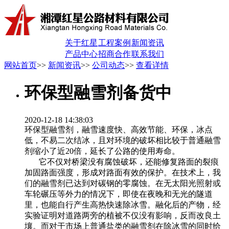
关于红星
工程案例
新闻资讯
产品中心
招商合作
联系我们
网站首页
>>
新闻资讯
>>
公司动态
>>
查看详情
环保型融雪剂备货中
2020-12-18 14:38:03
环保型融雪剂，融雪速度快、高效节能、环保，冰点
低，不易二次结冰，且对环境的破坏相比较于普通融雪
剂缩小了近20倍，延长了公路的使用寿命。
它不仅对桥梁没有腐蚀破坏，还能修复路面的裂痕
加固路面强度，形成对路面有效的保护。在技术上，我
们的融雪剂已达到对碳钢的零腐蚀。在无太阳光照射或
车轮碾压等外力的情况下，即使在夜晚和无光的隧道
里，也能自行产生高热快速除冰雪。融化后的产物，经
实验证明对道路两旁的植被不仅没有影响，反而改良土
壤。而对于市场上普通盐类的融雪剂在除冰雪的同时给