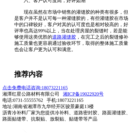
六、客户认可度高，好评如潮
现在虽然在市场中销售的灌缝胶的种类有很多，但
是客户并不是认可每一种灌缝胶的，有些灌缝胶在市场
中的口碑较好，客户对其的认可度也是相对较高的，好
评率也高达99%以上，当在处理房屋的裂缝时，若是能
够使用这类优胜的
道路灌缝胶
，在完工之后的裂缝修补
施工质量也更容易通过验收环节，取得的整体施工质量
也会让客户更为认可和满意。
推荐内容
点击免费电话咨询:18073221165
湘潭红星公路材料有限公司
湘ICP备19022920号
电话:0731-55555762 手机:18073221165
地址:湖南省湘潭市九华经开区骏景豪庭13楼
沥青冷补料厂家为您提供冷补料、道路密封胶、路面灌缝胶、
路面贴缝带、抗裂贴、放裂贴、贴缝带等产品