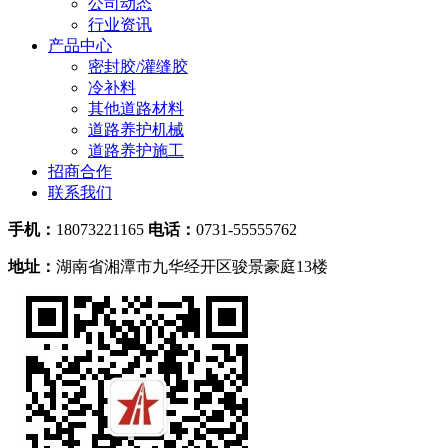
公司动态
行业资讯
产品中心
密封胶/灌缝胶
冷补料
其他道路材料
道路养护机械
道路养护施工
招商合作
联系我们
手机：
18073221165
电话：
0731-55555762
地址：
湖南省湘潭市九华经开区骏景豪庭13楼