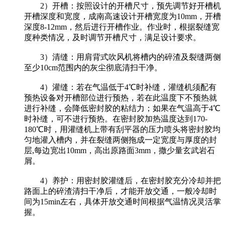
2）开槽：按照设计的开槽尺寸，预先调节好开槽机
开槽深度和宽度，成南高速设计开槽宽度为10mm，开槽
深度8-12mm，然后进行开槽作业。作业时，根据裂缝宽
度种类情况，及时调节开槽尺寸，满足设计要求。
3）清缝：用肩背式吹风机将槽内的碎渣及裂缝两侧
至少10cm范围内的灰尘彻底清扫干净。
4）灌缝：若在气温低于4℃时补缝，灌缝机须配有
预热设备对开槽部位进行预热，若在此温度下不预热就
进行补缝，会降低密封胶的粘结力；如果在气温高于4℃
时补缝，可不进行预热。在密封胶加热温度达到170-
180℃时，用灌缝机上带有刮平器的压力喷头将密封胶均
匀地灌入槽内，并在裂缝两侧拖成一定宽度与厚度的封
层,每边宽出10mm，高出原路面3mm，撒少量玄武岩石
屑。
4）养护：用密封胶灌缝后，在密封胶充分冷却并把
路面上的碎渣清扫干净后，才能开放交通，一般冷却时
间为15min左右，具体开放交通时间根据气温情况灵活掌
握。