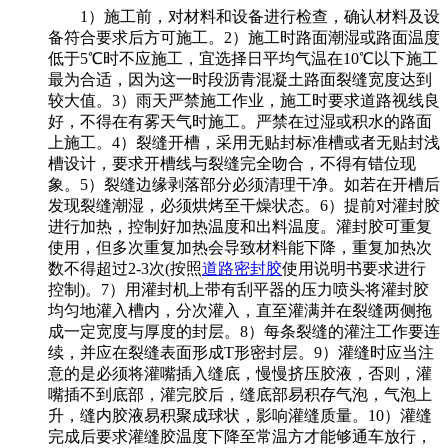
1）施工前，对材料和设备进行检查，确认材料及设
备符合要求后方可施工。2）施工时路面潮湿或路面温度
低于5℃时不应施工，宜选择日平均气温在10℃以下施工
最为合适，因为这一时段沥青混凝土路面裂缝宽度达到
较大值。3）雨天严禁施工作业，施工时要求道路视线良
好，不得在有雾天气时施工。严禁在过湿或积水的路面
上施工。4）裂缝开槽，采用无贴封标准槽或者无贴封浅
槽设计，要求开槽线与裂缝完全吻合，不得有错位现
象。5）裂缝边缘剥落部分必须清理干净。如若在开槽后
发现裂缝潮湿，必须烘烤至干燥状态。6）提前对灌封胶
进行加热，控制好加热温度和出料温度。灌封胶可重复
使用，但多次重复加热会导致材料能下降，重复加热次
数不得超过2-3次(按照
道路密封胶
使用说明书要求进行
控制)。7）用灌封机上带有刮平器的压力喷头将灌封胶
均匀地灌入槽内，分次灌入，直至灌满并在裂缝两侧拖
成一定宽度与厚度的封层。8）每条裂缝的灌注工作要连
续，并应在裂缝表面形成T形密封层。9）灌缝时应当注
意的是必须将灌嘴插入缝底，慢慢挤压胶液，否则，灌
嘴插不到底部，灌完胶后，缝底部易积存气泡，气泡上
升，缝内胶液易积聚成球状，影响灌缝质量。10）灌缝
完成后要求灌缝胶温度下降至常温方才能够通车放行，