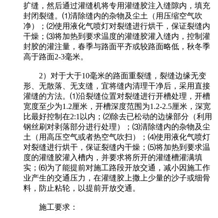
扩缝，然后通过灌缝机将专用灌缝胶注入缝隙内，填充
封闭裂缝。⑴清除缝内的杂物及尘土（用压缩空气吹
净）；⑵使用液化气喷灯对裂缝进行烘干，保证裂缝内
干燥；⑶将加热到要求温度的灌缝胶灌入缝内，控制灌
封胶的灌注量，春季与路面平齐或较路面略低，秋冬季
高于路面2-3毫米。
2）对于大于10毫米的路面重裂缝，裂缝边缘无变
形、无散落、无支缝，宜将缝内清理干净后，采用直接
灌缝的方法。⑴沿裂缝位置对裂缝进行开槽处理，开槽
宽度至少为1.2厘米，开槽深度范围为1.2-2.5厘米，深宽
比最好控制在2:1以内；⑵除去已松动的边缘部分（利用
钢丝刷对剥落部分进行处理）；⑶清除缝内的杂物及尘
土（用高压空气或者热空气吹扫）；⑷使用液化气喷灯
对裂缝进行烘干，保证裂缝内干燥；⑸将加热到要求温
度的灌缝胶灌入槽内，并要求将所开的灌缝槽灌满填
实；⑹为了能提前对施工路段开放交通，减小因施工作
业产生的交通压力，在灌缝胶上撒上少量的沙子或细骨
料，防止粘轮，以提前开放交通。
施工要求：