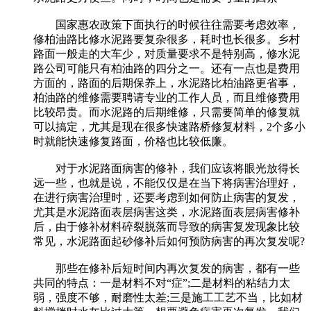
国家惠农政策下面执行的时候往往需要考虑效率，
修柏油路比修水泥路要复杂很多，耗时也长很多。乡村
路面一般走的大车少，对质量要求不是特别高，修水泥
路公司可能只有柏油路的四分之一。还有一点也是费用
方面的，路面的后期保养上，水泥路比柏油路更省事，
柏油路的维修需要聘请专业的工作人员，而且维修费用
比较昂贵。而水泥路的后期维修，只需要简单的修复就
可以搞定，尤其是现在很多快速路桥修复材料，2个多小
时就能快速修复路面，价格也比较低廉。
对于水泥路面病害的修补，我们应该将眼光放得长
远一些，也就是说，不能仅仅是在当下将病害治理好，
在进行病害治理时，还要考虑到如何防止病害的复发，
尤其是水泥路面表层病害这类，水泥路面表层病害修补
后，由于修补材料碎裂脱落而导致的病害复发现象比较
常见，水泥路面起砂修补后如何预防病害的再次复发呢?
那些在修补后短时间内再次复发的病害，都有一些
共同的特点：一是材料不对“症”;二是材料的粘结力太
弱，强度不够，耐磨性太差;三是施工工艺不当，比如材